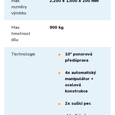
Max.
2.200 x 1.500 x 200 mm
rozměry
výrobku
Max.
900 kg
hmotnost
dílu
Technologie
10° ponorová
předúprava
4x automatický
manipulátor +
ocelová
konstrukce
2x sušící pec