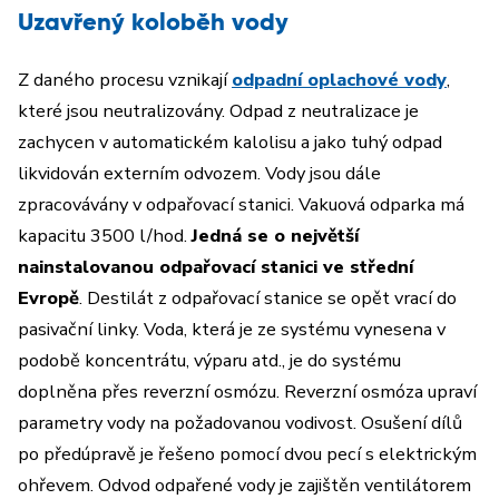
Uzavřený koloběh vody
Z daného procesu vznikají
odpadní oplachové vody
,
které jsou neutralizovány. Odpad z neutralizace je
zachycen v automatickém kalolisu a jako tuhý odpad
likvidován externím odvozem. Vody jsou dále
zpracovávány v odpařovací stanici. Vakuová odparka má
kapacitu 3500 l/hod.
Jedná se o největší
nainstalovanou odpařovací stanici ve střední
Evropě
. Destilát z odpařovací stanice se opět vrací do
pasivační linky. Voda, která je ze systému vynesena v
podobě koncentrátu, výparu atd., je do systému
doplněna přes reverzní osmózu. Reverzní osmóza upraví
parametry vody na požadovanou vodivost. Osušení dílů
po předúpravě je řešeno pomocí dvou pecí s elektrickým
ohřevem. Odvod odpařené vody je zajištěn ventilátorem