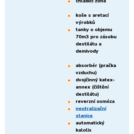
chladící zóna
koše s aretací
výrobků
tanky o objemu
70m3 pro zásobu
destilátu a
demivody
absorbér (pračka
vzduchu)
dvojčinný katex-
annex (čištění
destilátu)
reverzní osmóza
neutralizační
stanice
automatický
kalolis