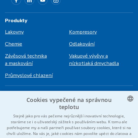
Produkty
Lakovny
Kompresory
Chemie
Odlakování
Závěsová technika
Vakuové vývěvy a
a maskování
nízkotlaká dmychadla
Průmyslové chlazení
Přihlášení
Služby
Cookies vypečené na správnou
HiVision
O ITS
teplotu
CZECH
Stejně jako pro vás pečeme nejrůznější inovativní technologie,
Technické listy
Kariéra
staráme se i o uživatelský zážitek s používáním webu. K tomu ale
ENGLISH
potřebujeme my a naši partneři používat soubory cookies, které si na
Reference
chvíli uložíme. Na vás je, jaké cookies nám povolíte upéct do zlatova a
GERMAN