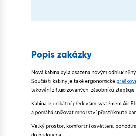
Popis zakázky
Nová kabina byla osazena novým odhlučněným
Součástí kabiny je také ergonomické
práškov
lakování z fluidizovaných
zásobníků zlepšuje
Kabina je unikátní především systémem
Air F
a pomáhá snižovat množství přestříknuté bar
Velký prostor, komfortní osvětlení, pohodl
do budoucna.