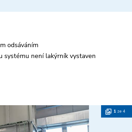
ým odsáváním
 systému není lakýrník vystaven
1
ze
4