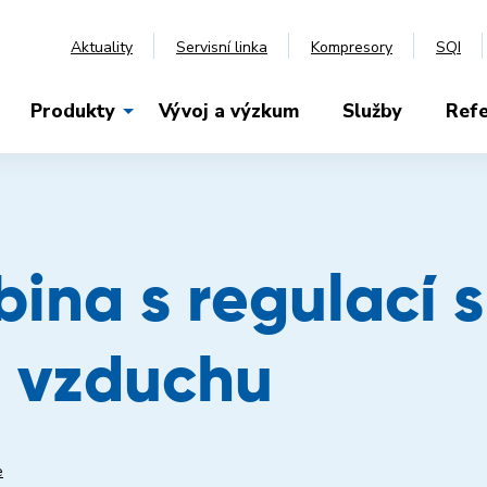
Aktuality
Servisní linka
Kompresory
SQI
Produkty
Vývoj a výzkum
Služby
Ref
bina s regulací 
 vzduchu
e