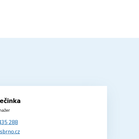
ečinka
nažer
435 288
sbrno.cz