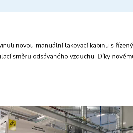
vinuli novou manuální lakovací kabinu
s řízen
ulací směru odsávaného vzduchu. Díky novému