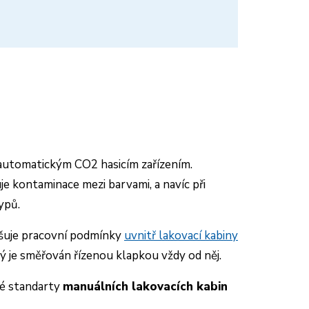
 automatickým CO
2 hasicím
zařízením.
je kontaminace mezi barvami, a navíc při
ypů.
šuje pracovní podmínky
uvnitř lakovací kabiny
 je směřován řízenou klapkou vždy od něj.
vé standarty
manuálních lakovacích kabin