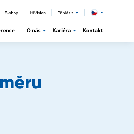
E-shop
HiVision
Přihlásit
erence
O nás
Kariéra
Kontakt
směru