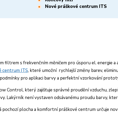
Nové práškové centrum ITS
 filtrem s frekvenčním měničem pro úsporu el. energie
a
é centrum ITS
, které umožní
rychlejší změny barev, eliminu
 podmínky pro aplikaci barvy
a perfektní vzorkování protot
low Control
, který zajišťuje správné proudění vzduchu,
zlep
vy.
Lakýrník není vystaven odsávanému proudu barvy, který
ná pochozí plocha a komfortní práškové centrum určuje no