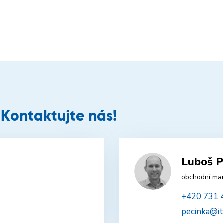
 Kontaktujte nás!
Luboš P
obchodní ma
+420 731 
pecinka@it