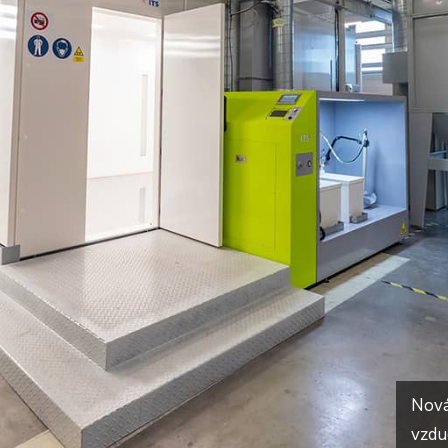
Nová
vzdu