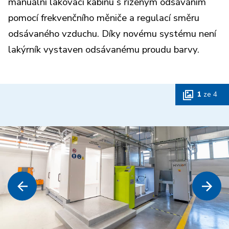
manuální lakovací kabinu
s řízeným odsáváním
pomocí frekvenčního měniče a regulací směru
odsávaného vzduchu. Díky novému systému není
lakýrník vystaven odsávanému proudu barvy.
1
ze
4