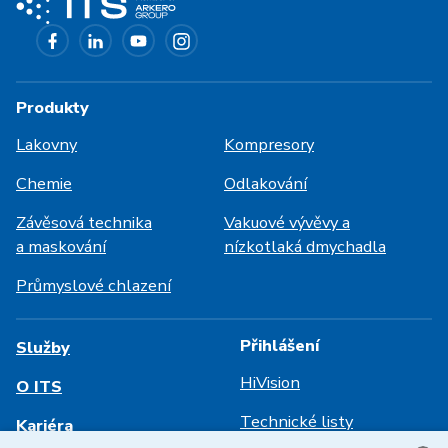
Produkty
Lakovny
Kompresory
Chemie
Odlakování
Závěsová technika
Vakuové vývěvy a
a maskování
nízkotlaká dmychadla
Průmyslové chlazení
Přihlášení
Služby
HiVision
O ITS
Technické listy
Kariéra