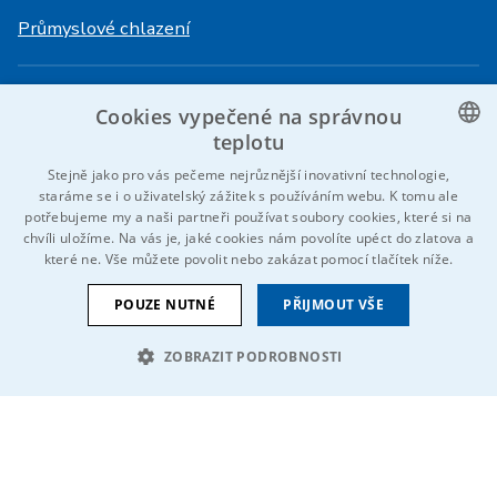
Průmyslové chlazení
Přihlášení
Služby
Cookies vypečené na správnou
HiVision
O ITS
teplotu
CZECH
Stejně jako pro vás pečeme nejrůznější inovativní technologie,
Technické listy
Kariéra
staráme se i o uživatelský zážitek s používáním webu. K tomu ale
ENGLISH
potřebujeme my a naši partneři používat soubory cookies, které si na
Reference
chvíli uložíme. Na vás je, jaké cookies nám povolíte upéct do zlatova a
GERMAN
které ne. Vše můžete povolit nebo zakázat pomocí tlačítek níže.
Kontaktujte nás
RUSSIAN
POUZE NUTNÉ
PŘIJMOUT VŠE
SLOVAK
ZOBRAZIT PODROBNOSTI
© 2026 IDEAL-Trade Service, spol. s r.o.
VOP
Cookies
Oznámení EU
NEZBYTNĚ NUTNÉ SOUBORY
Jsme součástí skupiny
VÝKONOVÉ SOUBORY
SOUBORY CÍLENÍ