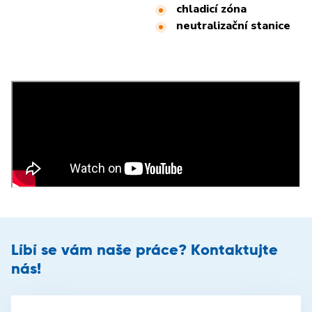
chladicí zóna
neutralizační stanice
Líbí se vám naše práce? Kontaktujte
nás!