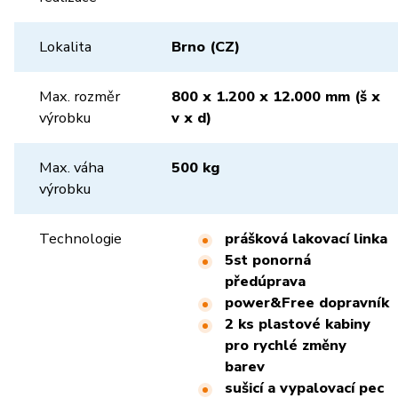
Lokalita
Brno (CZ)
Max. rozměr
800 x 1.200 x 12.000 mm (š x
výrobku
v x d)
Max. váha
500 kg
výrobku
Technologie
prášková lakovací linka
5st ponorná
předúprava
power&Free dopravník
2 ks plastové kabiny
pro rychlé změny
barev
sušicí a vypalovací pec