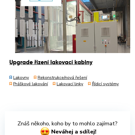
Upgrade řízení lakovací kabiny
Lakovny
Rekonstrukce/nová řešení
Práškové lakování
Lakovací linky
Řídicí systémy
Znáš někoho, koho by to mohlo zajímat?
Neváhej a sdílej!