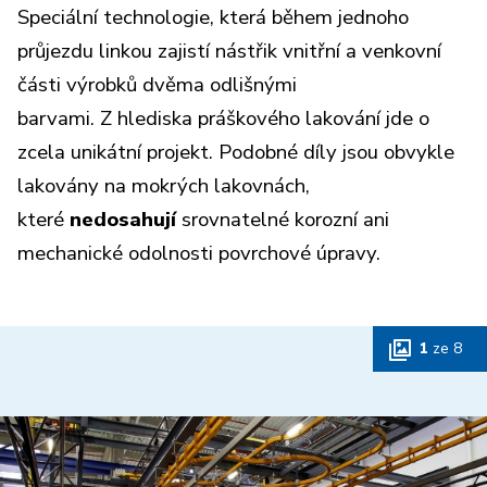
Speciální technologie, která během jednoho
průjezdu linkou zajistí nástřik vnitřní a venkovní
části výrobků dvěma odlišnými
barvami. Z hlediska práškového lakování jde o
zcela unikátní projekt. Podobné díly jsou obvykle
lakovány na mokrých lakovnách,
které
nedosahují
srovnatelné korozní ani
mechanické odolnosti povrchové úpravy.
1
ze
8