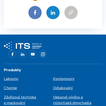
Produkty
Lakovny
Kompresory
Chemie
Odlakování
Závěsová technika
Vakuové vývěvy a
a maskování
nízkotlaká dmychadla