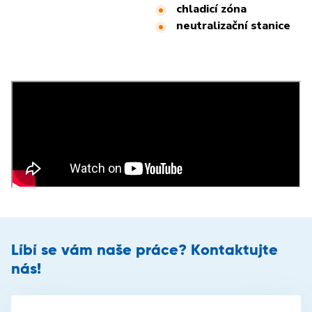
chladicí zóna
neutralizační stanice
Líbí se vám naše práce? Kontaktujte
nás!