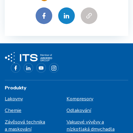
Produkty
Lakovny
Kompresory
Chemie
Odlakování
Závěsová technika
Vakuové vývěvy a
a maskování
nízkotlaká dmychadla