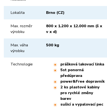
Lokalita
Brno (CZ)
Max. rozměr
800 x 1.200 x 12.000 mm (š x
výrobku
v x d)
Max. váha
500 kg
výrobku
Technologie
prášková lakovací linka
5st ponorná
předúprava
power&Free dopravník
2 ks plastové kabiny
pro rychlé změny
barev
sušicí a vypalovací pec