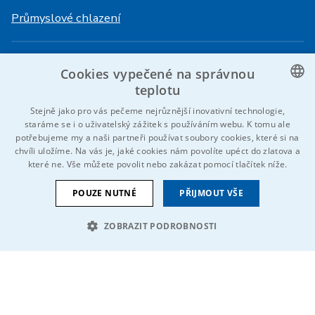
Průmyslové chlazení
Přihlášení
Služby
Cookies vypečené na správnou
HiVision
O ITS
teplotu
CZECH
Stejně jako pro vás pečeme nejrůznější inovativní technologie,
Technické listy
Kariéra
staráme se i o uživatelský zážitek s používáním webu. K tomu ale
ENGLISH
potřebujeme my a naši partneři používat soubory cookies, které si na
Reference
chvíli uložíme. Na vás je, jaké cookies nám povolíte upéct do zlatova a
GERMAN
které ne. Vše můžete povolit nebo zakázat pomocí tlačítek níže.
Kontaktujte nás
RUSSIAN
POUZE NUTNÉ
PŘIJMOUT VŠE
SLOVAK
ZOBRAZIT PODROBNOSTI
© 2026 IDEAL-Trade Service, spol. s r.o.
VOP
Cookies
Oznámení EU
NEZBYTNĚ NUTNÉ SOUBORY
Jsme součástí skupiny
VÝKONOVÉ SOUBORY
SOUBORY CÍLENÍ