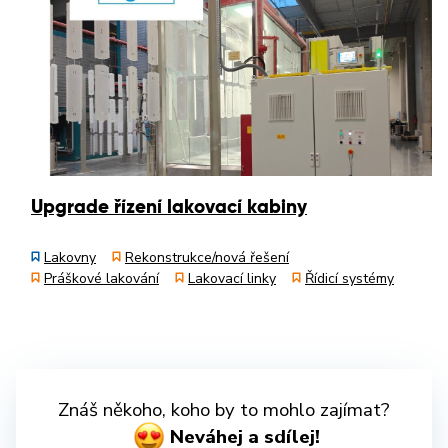
Upgrade řízení lakovací kabiny
Lakovny
Rekonstrukce/nová řešení
Práškové lakování
Lakovací linky
Řídicí systémy
Znáš někoho, koho by to mohlo zajímat?
Neváhej a sdílej!