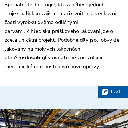
Speciální technologie, která během jednoho
průjezdu linkou zajistí nástřik vnitřní a venkovní
části výrobků dvěma odlišnými
barvami. Z hlediska práškového lakování jde o
zcela unikátní projekt. Podobné díly jsou obvykle
lakovány na mokrých lakovnách,
které
nedosahují
srovnatelné korozní ani
mechanické odolnosti povrchové úpravy.
1
ze
8