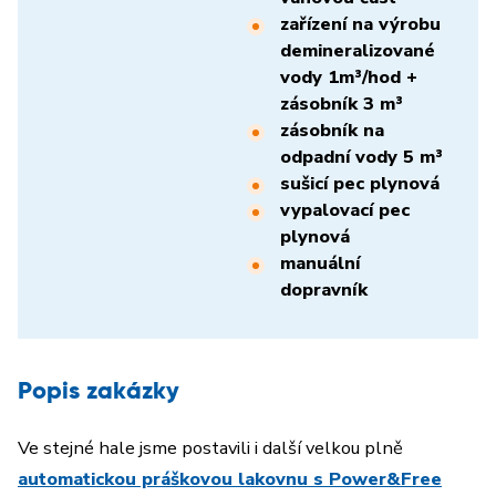
zařízení na výrobu
demineralizované
vody 1m³/hod +
zásobník 3 m³
zásobník na
odpadní vody 5 m³
sušicí pec plynová
vypalovací pec
plynová
manuální
dopravník
Popis zakázky
Ve stejné hale jsme postavili i další velkou plně
automatickou práškovou lakovnu s Power&Free