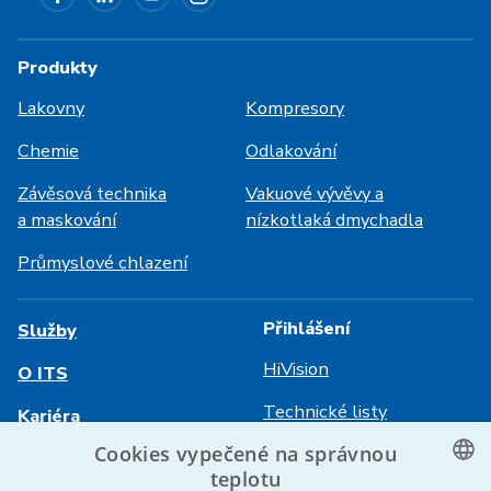
Produkty
Lakovny
Kompresory
Chemie
Odlakování
Závěsová technika
Vakuové vývěvy a
a maskování
nízkotlaká dmychadla
Průmyslové chlazení
Přihlášení
Služby
HiVision
O ITS
Technické listy
Kariéra
Cookies vypečené na správnou
Reference
teplotu