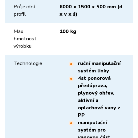
Průjezdní
6000 x 1500 x 500 mm (d
profil
x v x š)
Max.
100 kg
hmotnost
výrobku
Technologie
ruční manipulační
systém linky
4st ponorová
předúprava,
plynový ohřev,
aktivní a
oplachové vany z
PP
manipulační
systém pro
vanovou část