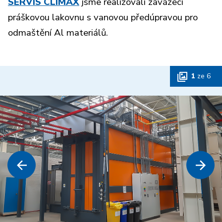
SERVIS CLIMAX
jsme realizovali zavážecí
práškovou lakovnu s vanovou předúpravou pro
odmaštění Al materiálů.
1
ze
6