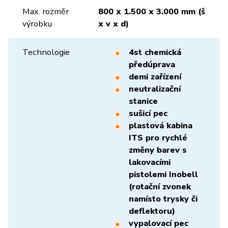
Max. rozměr
800 x 1.500 x 3.000 mm (š
výrobku
x v x d)
Technologie
4st chemická
předúprava
demi zařízení
neutralizační
stanice
sušicí pec
plastová kabina
ITS pro rychlé
změny barev s
lakovacími
pistolemi Inobell
(rotační zvonek
namísto trysky či
deflektoru)
vypalovací pec