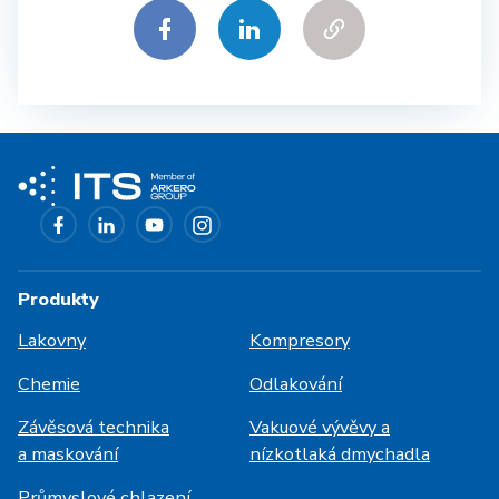
Produkty
Lakovny
Kompresory
Chemie
Odlakování
Závěsová technika
Vakuové vývěvy a
a maskování
nízkotlaká dmychadla
Průmyslové chlazení