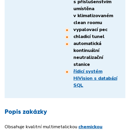
s příslušenstvím
umístěna
v klimatizovaném
clean roomu
vypalovací pec
chladicí tunel
automatická
kontinuální
neutralizační
stanice
řídicí systém
HiVision s databází
SQL
Popis zakázky
Obsahuje kvalitní multimetalickou
chemickou