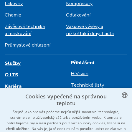
Lakovny
Kompresory
Chemie
Odlakování
Závěsová technika
Vakuové vývěvy a
a maskování
nízkotlaká dmychadla
Průmyslové chlazení
Přihlášení
Služby
HiVision
O ITS
Technické listy
Kariéra
Cookies vypečené na správnou
Reference
teplotu
Kontaktujte nás
CZECH
Stejně jako pro vás pečeme nejrůznější inovativní technologie,
staráme se i o uživatelský zážitek s používáním webu. K tomu ale
ENGLISH
potřebujeme my a naši partneři používat soubory cookies, které si na
chvíli uložíme. Na vás je, jaké cookies nám povolíte upéct do zlatova a
GERMAN