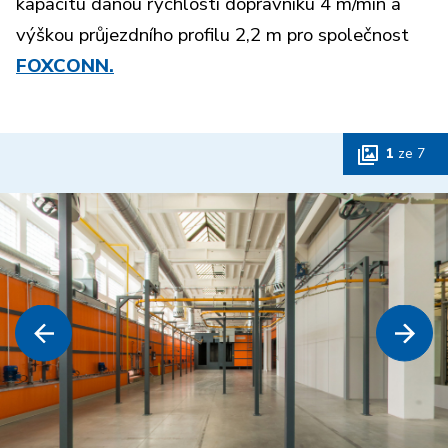
kapacitu danou rychlostí dopravníku 4 m/min a
výškou průjezdního profilu 2,2 m pro společnost
FOXCONN.
1
ze
7