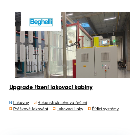
Upgrade řízení lakovací kabiny
Lakovny
Rekonstrukce/nová řešení
Práškové lakování
Lakovací linky
Řídicí systémy