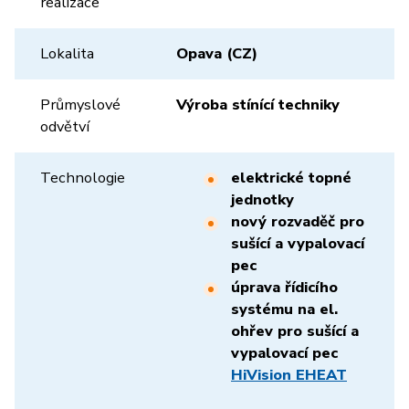
realizace
Lokalita
Opava (CZ)
Průmyslové
Výroba stínící techniky
odvětví
Technologie
elektrické topné
jednotky
nový rozvaděč pro
sušící a vypalovací
pec
úprava
ř
ídicího
systému na el.
oh
ř
ev pro sušící a
vypalovací pec
HiVision EHEAT