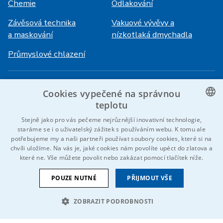
Chemie
Odlakování
Závěsová technika
Vakuové vývěvy a
a maskování
nízkotlaká dmychadla
Průmyslové chlazení
Přihlášení
Služby
Cookies vypečené na správnou
HiVision
O ITS
teplotu
CZECH
Stejně jako pro vás pečeme nejrůznější inovativní technologie,
Technické listy
Kariéra
staráme se i o uživatelský zážitek s používáním webu. K tomu ale
ENGLISH
potřebujeme my a naši partneři používat soubory cookies, které si na
Reference
chvíli uložíme. Na vás je, jaké cookies nám povolíte upéct do zlatova a
GERMAN
které ne. Vše můžete povolit nebo zakázat pomocí tlačítek níže.
Kontaktujte nás
RUSSIAN
POUZE NUTNÉ
PŘIJMOUT VŠE
SLOVAK
ZOBRAZIT PODROBNOSTI
© 2026 IDEAL-Trade Service, spol. s r.o.
VOP
Cookies
Oznámení EU