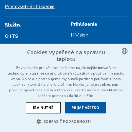
Priemyselné chladenie
Prihlásenie
Služby
HiVision
O ITS
Technické listy
Kariéra
Cookies vypečené na správnu
teplotu
Referencie
CZECH
Rovnako ako pre vás radi pečieme najrôznejšie inovatívne
Kontaktujte nás
technológie, staráme sa aj o užívateľský zážitok s používaním nášho
ENGLISH
webu. Na to ale potrebujeme my a naši partneri používať súbory
cookies, ktoré si na chvíľu uložíme. Na vás je, aké cookies nám
GERMAN
povolíte upiecť do zlatista a ktoré nie. Všetko môžete povoliť alebo
© 2026 IDEAL-Trade Service, spol. s r.o.
zakázať pomocou tlačidiel nižšie.
RUSSIAN
VOP
Ochrana osobných údajov
Cookies
Oznámenie EU
SLOVAK
IBA NUTNÉ
PRIJAŤ VŠETKO
Sme súčasťou skupiny
ZOBRAZIŤ PODROBNOSTI