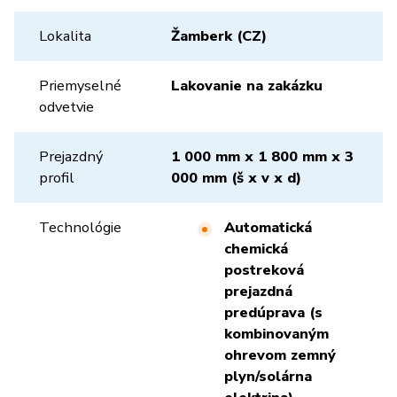
Lokalita
Žamberk (CZ)
Priemyselné
Lakovanie na zakázku
odvetvie
Prejazdný
1 000 mm x 1 800 mm x 3
profil
000 mm (š x v x d)
Technológie
Automatická
chemická
postreková
prejazdná
predúprava (s
kombinovaným
ohrevom zemný
plyn/solárna