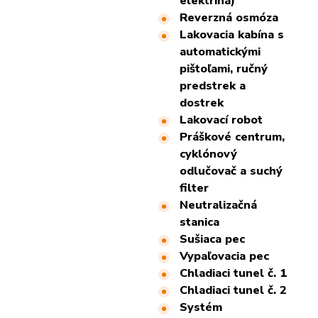
elektrina)
Reverzná osmóza
Lakovacia kabína s
automatickými
pištoľami, ručný
predstrek a
dostrek
Lakovací robot
Práškové centrum,
cyklónový
odlučovač a suchý
filter
Neutralizačná
stanica
Sušiaca pec
Vypaľovacia pec
Chladiaci tunel č. 1
Chladiaci tunel č. 2
Systém