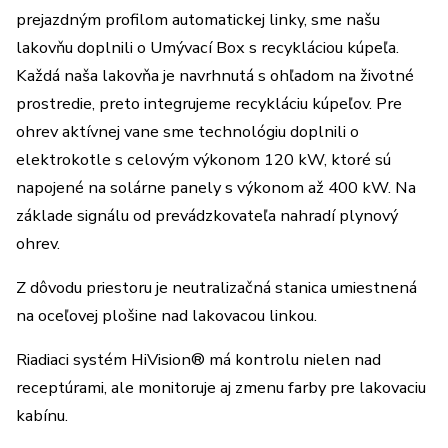
prejazdným profilom automatickej linky, sme našu
lakovňu doplnili o Umývací Box s recykláciou kúpeľa.
Každá naša lakovňa je navrhnutá s ohľadom na životné
prostredie, preto integrujeme recykláciu kúpeľov. Pre
ohrev aktívnej vane sme technológiu doplnili o
elektrokotle s celovým výkonom 120 kW, ktoré sú
napojené na solárne panely s výkonom až 400 kW. Na
základe signálu od prevádzkovateľa nahradí plynový
ohrev.
Z dôvodu priestoru je neutralizačná stanica umiestnená
na oceľovej plošine nad lakovacou linkou.
Riadiaci systém HiVision® má kontrolu nielen nad
receptúrami, ale monitoruje aj zmenu farby pre lakovaciu
kabínu.