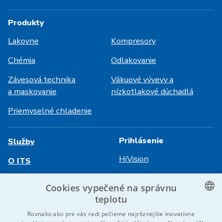
Produkty
Lakovne
Kompresory
Chémia
Odlakovanie
Závesová technika
Vákuové vývevy a
a maskovanie
nízkotlakové dúchadlá
Priemyselné chladenie
Prihlásenie
Služby
HiVision
O ITS
Technické listy
Kariéra
Cookies vypečené na správnu
teplotu
Referencie
CZECH
Rovnako ako pre vás radi pečieme najrôznejšie inovatívne
Kontaktujte nás