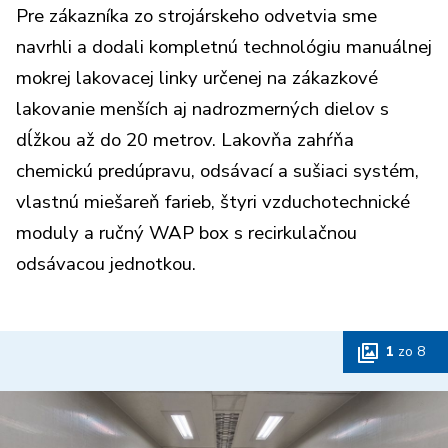
Pre zákazníka zo strojárskeho odvetvia sme
navrhli a dodali kompletnú technológiu manuálnej
mokrej lakovacej linky určenej na zákazkové
lakovanie menších aj nadrozmerných dielov s
dĺžkou až do 20 metrov. Lakovňa zahŕňa
chemickú predúpravu, odsávací a sušiaci systém,
vlastnú miešareň farieb, štyri vzduchotechnické
moduly a ručný WAP box s recirkulačnou
odsávacou jednotkou.
1
zo
8