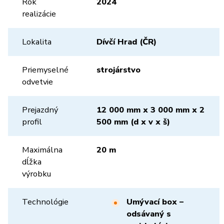
Rok
2024
realizácie
Lokalita
Dívčí Hrad (ČR)
Priemyselné
strojárstvo
odvetvie
Prejazdný
12 000 mm x 3 000 mm x 2
profil
500 mm (d x v x š)
Maximálna
20 m
dĺžka
výrobku
Technológie
Umývací box –
odsávaný s