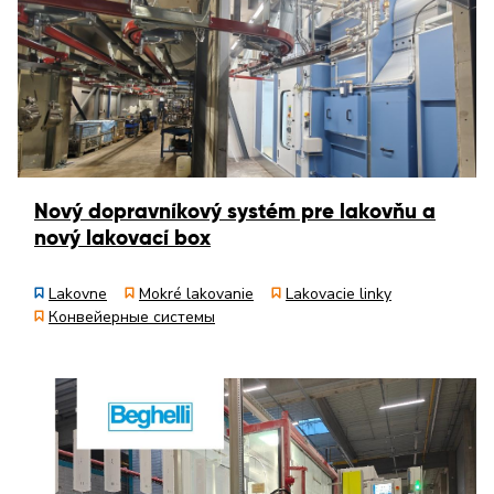
Nový dopravníkový systém pre lakovňu a
nový lakovací box
Lakovne
Mokré lakovanie
Lakovacie linky
Конвейерные системы