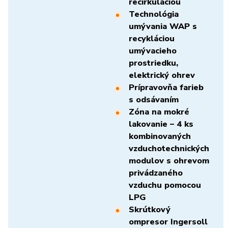
recirkuláciou
Technológia
umývania WAP s
recykláciou
umývacieho
prostriedku,
elektrický ohrev
Prípravovňa farieb
s odsávaním
Zóna na mokré
lakovanie – 4 ks
kombinovaných
vzduchotechnických
modulov s ohrevom
privádzaného
vzduchu pomocou
LPG
Skrútkový
ompresor
Ingersoll