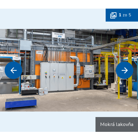
1
zo
5
Mokrá lakovňa