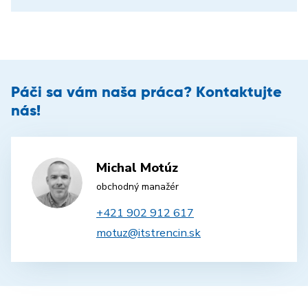
Páči sa vám naša práca? Kontaktujte
nás!
Michal Motúz
obchodný manažér
+421 902 912 617
motuz@itstrencin.sk