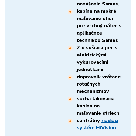
nanášania Sames,
kabína na mokré
maľovanie stien
pre vrchný náter s
aplikačnou
technikou Sames
2 x sušiaca pec s
elektrickými
vykurovacími
jednotkami
dopravník vrátane
rotačných
mechanizmov
suchá lakovacia
kabína na
maľovanie striech
centrálny
riadiaci
systém HiVision