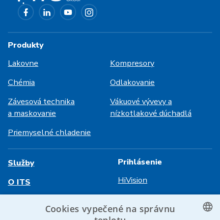
Produkty
Lakovne
Kompresory
Chémia
Odlakovanie
Závesová technika
Vákuové vývevy a
a maskovanie
nízkotlakové dúchadlá
Priemyselné chladenie
Prihlásenie
Služby
HiVision
O ITS
Technické listy
Kariéra
Cookies vypečené na správnu