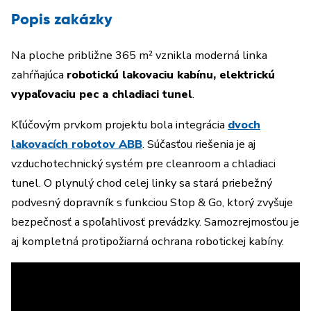
Popis zakázky
Na ploche približne 365 m² vznikla moderná linka
zahŕňajúca
robotickú lakovaciu kabínu, elektrickú
vypaľovaciu pec a chladiaci tunel
.
Kľúčovým prvkom projektu bola integrácia
dvoch
lakovacích robotov ABB
. Súčasťou riešenia je aj
vzduchotechnický systém pre cleanroom a chladiaci
tunel. O plynulý chod celej linky sa stará priebežný
podvesný dopravník s funkciou Stop & Go, ktorý zvyšuje
bezpečnosť a spoľahlivosť prevádzky. Samozrejmosťou je
aj kompletná protipožiarná ochrana robotickej kabíny.