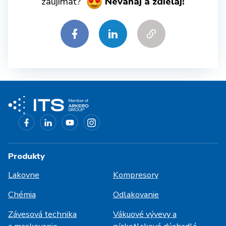
zaujímať?
Neváhaj a zdieľaj!
Produkty
Lakovne
Kompresory
Chémia
Odlakovanie
Závesová technika
Vákuové vývevy a