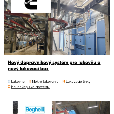
Nový dopravníkový systém pre lakovňu a
nový lakovací box
Lakovne
Mokré lakovanie
Lakovacie linky
Конвейерные системы