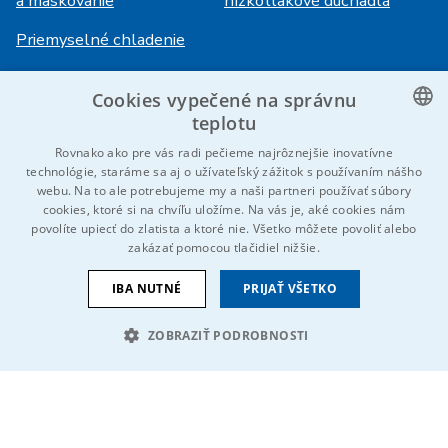
a maskovanie
nízkotlakové dúchadlá
Priemyselné chladenie
Cookies vypečené na správnu
Prihlásenie
Služby
teplotu
HiVision
O ITS
CZECH
Rovnako ako pre vás radi pečieme najrôznejšie inovatívne
technológie, staráme sa aj o užívateľský zážitok s používaním nášho
Technické listy
Kariéra
ENGLISH
webu. Na to ale potrebujeme my a naši partneri používať súbory
cookies, ktoré si na chvíľu uložíme. Na vás je, aké cookies nám
Referencie
GERMAN
povolíte upiecť do zlatista a ktoré nie. Všetko môžete povoliť alebo
zakázať pomocou tlačidiel nižšie.
RUSSIAN
Kontaktujte nás
SLOVAK
IBA NUTNÉ
PRIJAŤ VŠETKO
ZOBRAZIŤ PODROBNOSTI
© 2026 IDEAL-Trade Service, spol. s r.o.
VOP
Ochrana osobných údajov
Cookies
Oznámenie EU
NEVYHNUTNE POTREBNÉ
VÝKONNOSŤ
Sme súčasťou skupiny
CIELENIE
FUNKCIE
NEKLASIFIKOVANÉ