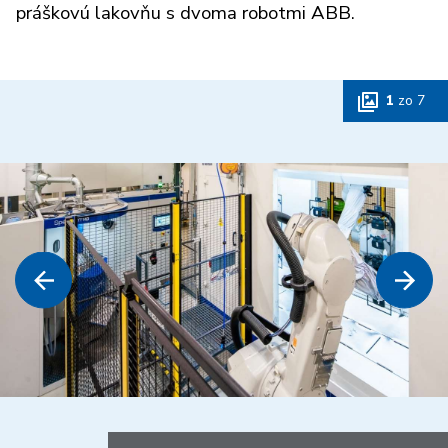
práškovú lakovňu s dvoma robotmi ABB.
1
zo
7