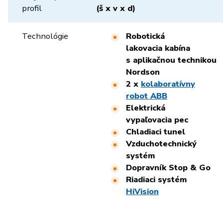
profil
(š x v x d)
Technológie
Robotická
lakovacia kabína
s aplikačnou technikou
Nordson
2 x
kolaboratívny
robot ABB
Elektrická
vypaľovacia pec
Chladiaci tunel
Vzduchotechnický
systém
Dopravník
Stop & Go
Riadiaci systém
HiVision