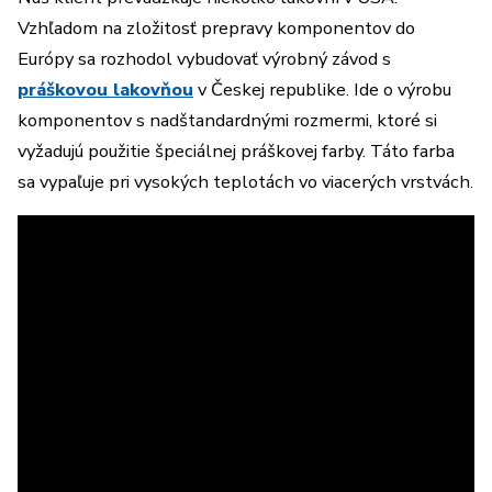
Vzhľadom na zložitosť prepravy komponentov do
Európy sa rozhodol vybudovať výrobný závod s
práškovou lakovňou
v Českej republike. Ide o výrobu
komponentov s nadštandardnými rozmermi, ktoré si
vyžadujú použitie špeciálnej práškovej farby. Táto farba
sa vypaľuje pri vysokých teplotách vo viacerých vrstvách.