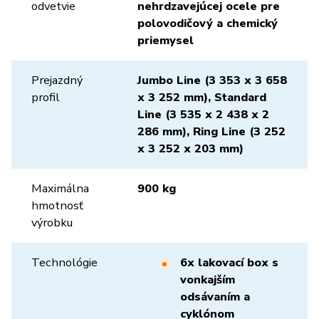
odvetvie
nehrdzavejúcej ocele pre
polovodičový a chemický
priemysel
Prejazdný
Jumbo Line (3 353 x 3 658
profil
x 3 252 mm), Standard
Line (3 535 x 2 438 x 2
286 mm), Ring Line (3 252
x 3 252 x 203 mm)
Maximálna
900 kg
hmotnosť
výrobku
Technológie
6x lakovací box s
vonkajším
odsávaním a
cyklónom