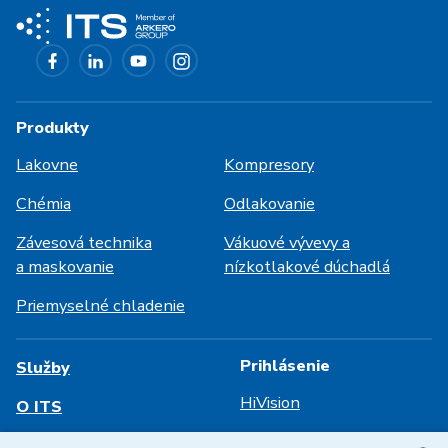
Produkty
Lakovne
Kompresory
Chémia
Odlakovanie
Závesová technika
Vákuové vývevy a
a maskovanie
nízkotlakové dúchadlá
Priemyselné chladenie
Prihlásenie
Služby
HiVision
O ITS
Technické listy
Kariéra