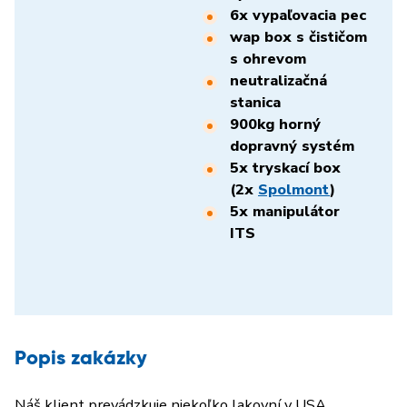
6x vypaľovacia pec
wap box s čističom
s ohrevom
neutralizačná
stanica
900kg horný
dopravný systém
5x tryskací box
(2x
Spolmont
)
5x manipulátor
ITS
Popis zakázky
Náš klient prevádzkuje niekoľko lakovní v USA.