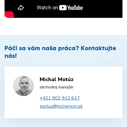
Páči sa vám naša práca? Kontaktujte
nás!
Michal Motúz
obchodný manažér
+421 902 912 617
motuz@itstrencin.sk