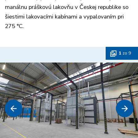
manálnu práškovú lakovňu v Českej republike so
šiestimi lakovacími kabínami a vypalovaním pri
275 °C.
1
zo
9