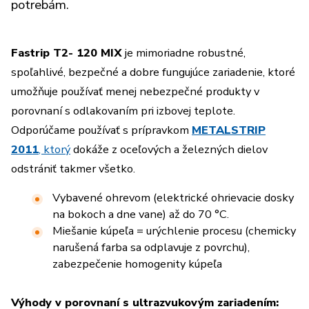
potrebám.
Fastrip T2- 120 MIX
je mimoriadne robustné,
spoľahlivé, bezpečné a dobre fungujúce zariadenie, ktoré
umožňuje používať menej nebezpečné produkty v
porovnaní s odlakovaním pri izbovej teplote.
Odporúčame používať s prípravkom
METALSTRIP
2011
,
ktorý
dokáže z oceľových a železných dielov
odstrániť takmer všetko.
Vybavené ohrevom (elektrické ohrievacie dosky
na bokoch a dne vane) až do 70 °C.
Miešanie kúpeľa = urýchlenie procesu (chemicky
narušená farba sa odplavuje z povrchu),
zabezpečenie homogenity kúpeľa
Výhody v porovnaní s ultrazvukovým zariadením: