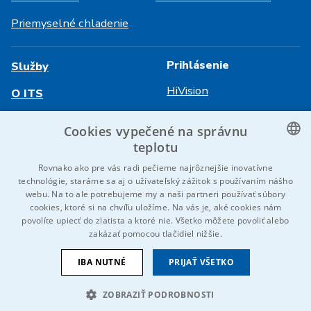
Priemyselné chladenie
Prihlásenie
Služby
HiVision
O ITS
Technické listy
Kariéra
Cookies vypečené na správnu
teplotu
Referencie
CZECH
Rovnako ako pre vás radi pečieme najrôznejšie inovatívne
Kontaktujte nás
technológie, staráme sa aj o užívateľský zážitok s používaním nášho
ENGLISH
webu. Na to ale potrebujeme my a naši partneri používať súbory
cookies, ktoré si na chvíľu uložíme. Na vás je, aké cookies nám
GERMAN
povolíte upiecť do zlatista a ktoré nie. Všetko môžete povoliť alebo
© 2026 IDEAL-Trade Service, spol. s r.o.
zakázať pomocou tlačidiel nižšie.
RUSSIAN
VOP
Ochrana osobných údajov
Cookies
Oznámenie EU
SLOVAK
IBA NUTNÉ
PRIJAŤ VŠETKO
Sme súčasťou skupiny
ZOBRAZIŤ PODROBNOSTI