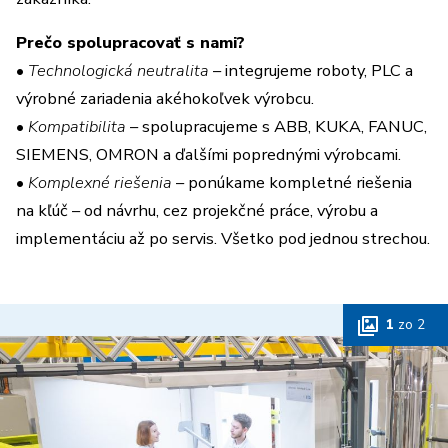
Prečo spolupracovať s nami?
•
Technologická neutralita
– integrujeme roboty, PLC a
výrobné zariadenia akéhokoľvek výrobcu.
•
Kompatibilita
– spolupracujeme s ABB, KUKA, FANUC,
SIEMENS, OMRON a ďalšími poprednými výrobcami.
•
Komplexné riešenia
– ponúkame kompletné riešenia
na kľúč – od návrhu, cez projekčné práce, výrobu a
implementáciu až po servis. Všetko pod jednou strechou.
1
zo
2