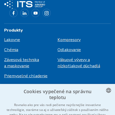
Produkty
Lakovne
Kompresory
Chémia
Odlakovanie
Závesová technika
Vákuové vývevy a
a maskovanie
nízkotlakové dúchadlá
Priemyselné chladenie
Cookies vypečené na správnu
Prihlásenie
Služby
teplotu
HiVision
O ITS
CZECH
Rovnako ako pre vás radi pečieme najrôznejšie inovatívne
technológie, staráme sa aj o užívateľský zážitok s používaním nášho
Technické listy
Kariéra
ENGLISH
webu. Na to ale potrebujeme my a naši partneri používať súbory