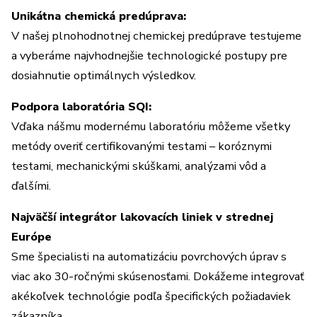
Unikátna chemická predúprava:
V našej plnohodnotnej chemickej predúprave testujeme
a vyberáme najvhodnejšie technologické postupy pre
dosiahnutie optimálnych výsledkov.
Podpora laboratória SQI:
Vďaka nášmu modernému laboratóriu môžeme všetky
metódy overiť certifikovanými testami – koróznymi
testami, mechanickými skúškami, analýzami vôd a
ďalšími.
Najväčší integrátor lakovacích liniek v strednej
Európe
Sme špecialisti na automatizáciu povrchových úprav s
viac ako 30-ročnými skúsenosťami. Dokážeme integrovať
akékoľvek technológie podľa špecifických požiadaviek
zákazníka.