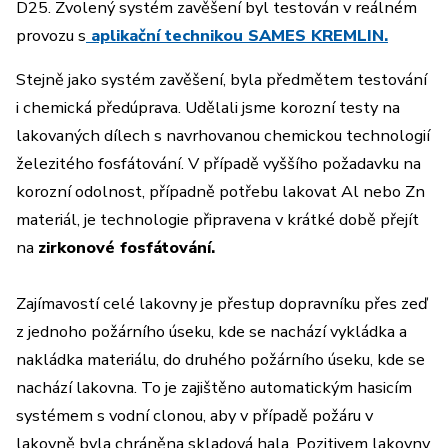
D25. Zvolený systém zavěšení byl testován v reálném
provozu s
aplikační technikou SAMES KREMLIN.
Stejně jako systém zavěšení, byla předmětem testování
i chemická předúprava. Udělali jsme korozní testy na
lakovaných dílech s navrhovanou chemickou technologií
železitého fosfátování. V případě vyššího požadavku na
korozní odolnost, případně potřebu lakovat Al nebo Zn
materiál, je technologie připravena v krátké době přejít
na
zirkonové fosfátování.
Zajímavostí celé lakovny je přestup dopravníku přes zeď
z jednoho požárního úseku, kde se nachází vykládka a
nakládka materiálu, do druhého požárního úseku, kde se
nachází lakovna. To je zajištěno automatickým hasicím
systémem s vodní clonou, aby v případě požáru v
lakovně byla chráněna skladová hala. Pozitivem lakovny