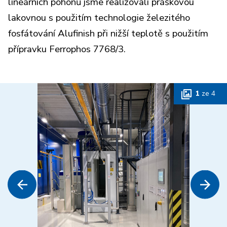
lineárních pohonů jsme realizovali práškovou
lakovnou s použitím technologie železitého
fosfátování Alufinish při nižší teplotě s použitím
přípravku Ferrophos 7768/3.
1
ze
4