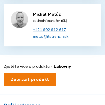
Michal Motúz
obchodní manažer (SK)
+421 902 912 617
motuz@itstrencin.sk
Zjistěte více o produktu -
Lakovny
Zobrazit produkt