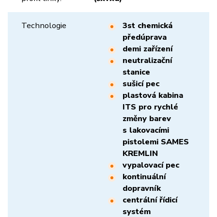
Technologie
3st chemická
předúprava
demi zařízení
neutralizační
stanice
sušicí pec
plastová kabina
ITS pro rychlé
změny barev
s lakovacími
pistolemi SAMES
KREMLIN
vypalovací pec
kontinuální
dopravník
centrální řídicí
systém