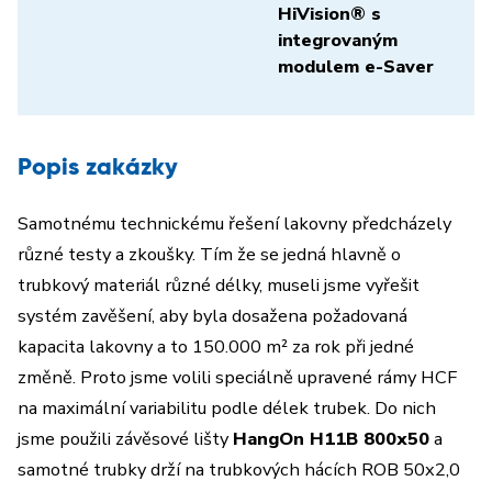
HiVision® s
integrovaným
modulem e-Saver
Popis zakázky
Samotnému technickému řešení lakovny předcházely
různé testy a zkoušky. Tím že se jedná hlavně o
trubkový materiál různé délky, museli jsme vyřešit
systém zavěšení, aby byla dosažena požadovaná
kapacita lakovny a to 150.000 m² za rok při jedné
změně. Proto jsme volili speciálně upravené rámy HCF
na maximální variabilitu podle délek trubek. Do nich
jsme použili závěsové lišty
HangOn H11B 800x50
a
samotné trubky drží na trubkových hácích ROB 50x2,0