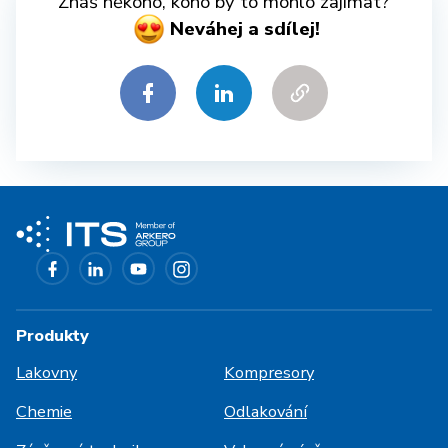
Znáš někoho, koho by to mohlo zajímat?
Neváhej a sdílej!
Produkty
Lakovny
Kompresory
Chemie
Odlakování