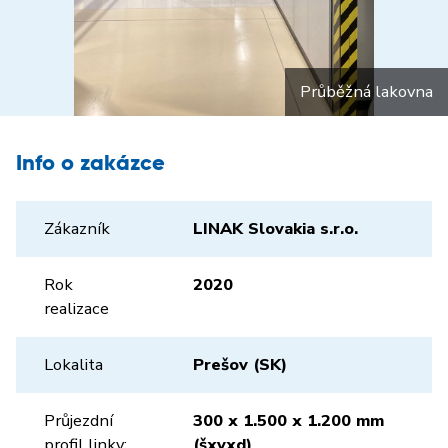
Průběžná lakovna
Info o zakázce
Zákazník
LINAK Slovakia s.r.o.
Rok
2020
realizace
Lokalita
Prešov (SK)
Průjezdní
300 x 1.500 x 1.200 mm
profil linky:
(šxvxd)