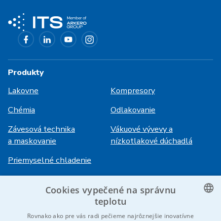
Produkty
Lakovne
Kompresory
Chémia
Odlakovanie
Závesová technika
Vákuové vývevy a
a maskovanie
nízkotlakové dúchadlá
Priemyselné chladenie
Cookies vypečené na správnu
Prihlásenie
Služby
teplotu
HiVision
O ITS
CZECH
Rovnako ako pre vás radi pečieme najrôznejšie inovatívne