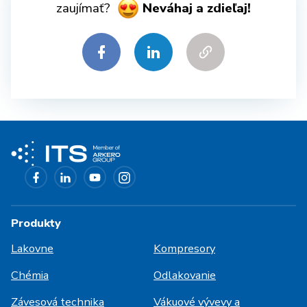
zaujímať?
Neváhaj a zdieľaj!
Produkty
Lakovne
Kompresory
Chémia
Odlakovanie
Závesová technika
Vákuové vývevy a