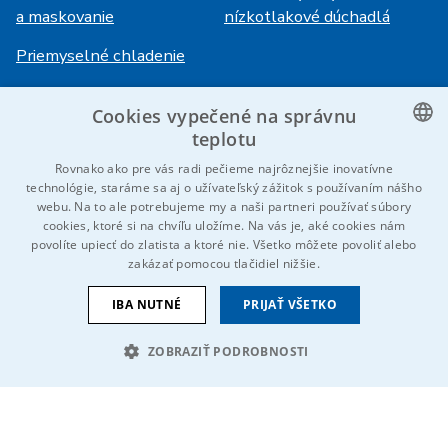
a maskovanie
nízkotlakové dúchadlá
Priemyselné chladenie
Cookies vypečené na správnu
Prihlásenie
Služby
teplotu
HiVision
O ITS
CZECH
Rovnako ako pre vás radi pečieme najrôznejšie inovatívne
technológie, staráme sa aj o užívateľský zážitok s používaním nášho
Technické listy
Kariéra
ENGLISH
webu. Na to ale potrebujeme my a naši partneri používať súbory
cookies, ktoré si na chvíľu uložíme. Na vás je, aké cookies nám
Referencie
GERMAN
povolíte upiecť do zlatista a ktoré nie. Všetko môžete povoliť alebo
zakázať pomocou tlačidiel nižšie.
RUSSIAN
Kontaktujte nás
SLOVAK
IBA NUTNÉ
PRIJAŤ VŠETKO
ZOBRAZIŤ PODROBNOSTI
© 2026 IDEAL-Trade Service, spol. s r.o.
VOP
Ochrana osobných údajov
Cookies
Oznámenie EU
NEVYHNUTNE POTREBNÉ
VÝKONNOSŤ
Sme súčasťou skupiny
CIELENIE
FUNKCIE
NEKLASIFIKOVANÉ