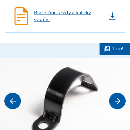
Blaze Zinc lesklý alkalický
systém
1
zo
6