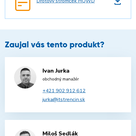
Drôtový stromček HQWD
Zaujal vás tento produkt?
Ivan Jurka
obchodný manažér
+421 902 912 612
jurka@itstrencin.sk
Miloš Sedlák