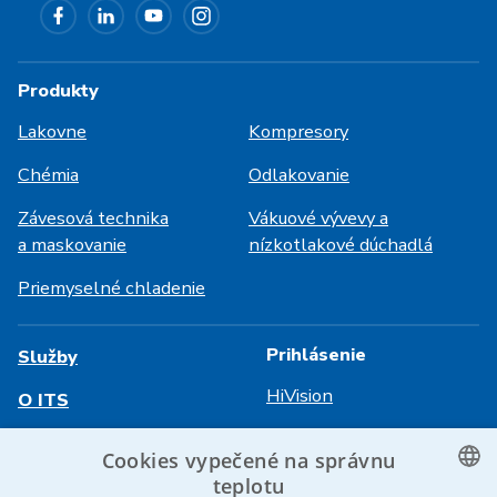
Produkty
Lakovne
Kompresory
Chémia
Odlakovanie
Závesová technika
Vákuové vývevy a
a maskovanie
nízkotlakové dúchadlá
Priemyselné chladenie
Prihlásenie
Služby
HiVision
O ITS
Technické listy
Kariéra
Cookies vypečené na správnu
teplotu
Referencie