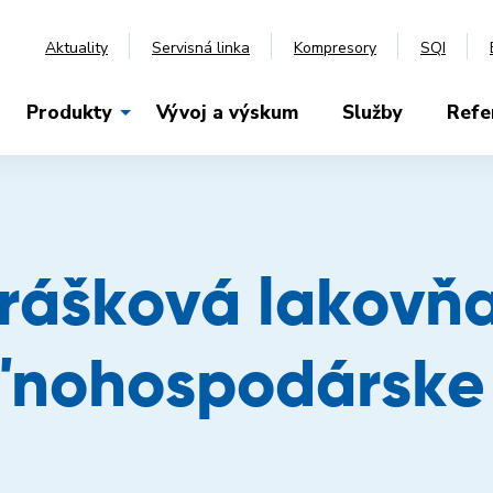
Aktuality
Servisná linka
Kompresory
SQI
Produkty
Vývoj a výskum
Služby
Refe
rášková lakovň
oľnohospodárske