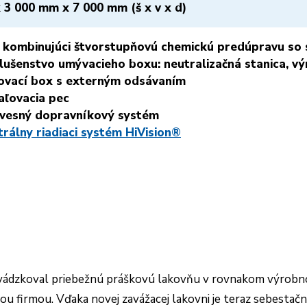
 3 000 mm x 7 000 mm (š x v x d)
 kombinujúci štvorstupňovú chemickú predúpravu so
slušenstvo umývacieho boxu: neutralizačná stanica, v
ovací box s externým odsávaním
aľovacia pec
vesný dopravníkový systém
trálny riadiaci systém HiVision®
vádzkoval priebežnú práškovú lakovňu v rovnakom výrobno
u firmou. Vďaka novej zavážacej lakovni je teraz sebestačn