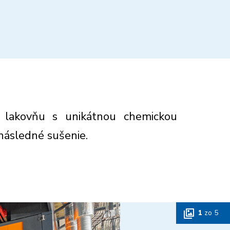
ú lakovňu s unikátnou chemickou
následné sušenie.
1
zo
5