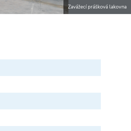
Zavážecí prášková lakovna