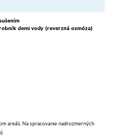
 sušením
ýrobník demi vody (reverzná osmóza)
m areáli. Na spracovanie nadrozmerných
ý.