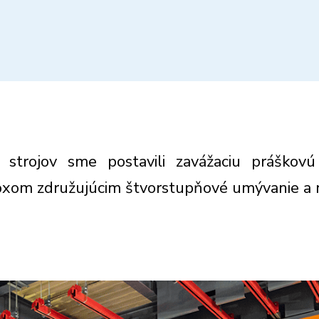
 strojov sme postavili zavážaciu práškov
oxom združujúcim štvorstupňové umývanie a 