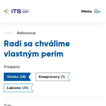
Menu
Referencie
Radi sa chválime
vlastným perím
Produkty:
Všetko
(28)
Kompresory
(3)
Lakovne
(25)
Typ: