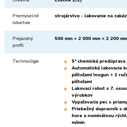
Priemyselné
strojárstvo - lakovanie na zaká
odvetvie
Prejazdný
500 mm × 2 000 mm × 2 200 mm 
profil
Technológie
5° chemická predúprava
Automatická lakovacia k
pištoľami Inogun + 2 ru
pištoľami
Lakovací robot s 7. oso
výrobkov
Vypaľovacia pec s pria
Priebežný dopravník s d
hore a nominálnou rých
m/min