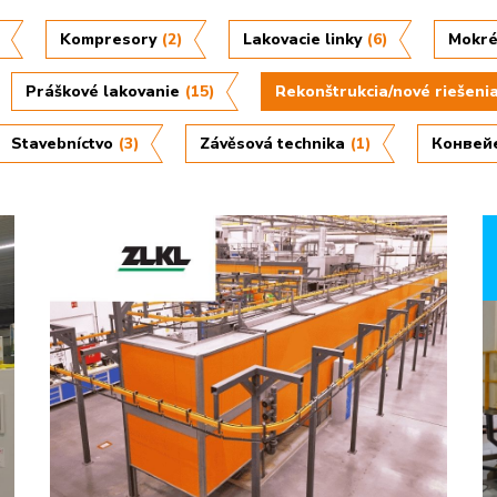
Kompresory
(2)
Lakovacie linky
(6)
Mokré
Práškové lakovanie
(15)
Rekonštrukcia/nové riešeni
Stavebníctvo
(3)
Závěsová technika
(1)
Конвей