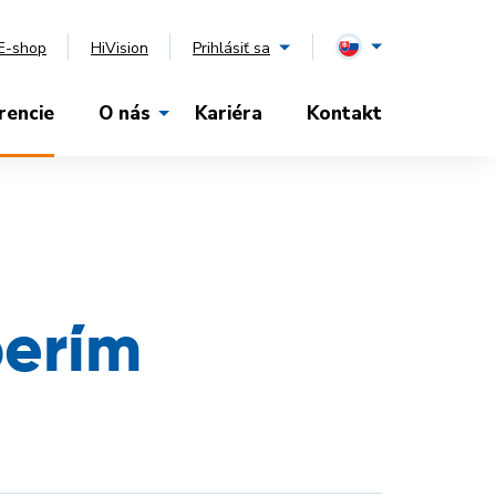
E-shop
HiVision
Prihlásiť sa
rencie
O nás
Kariéra
Kontakt
perím