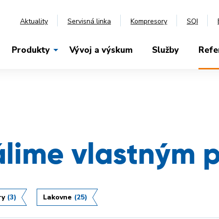
Aktuality
Servisná linka
Kompresory
SQI
Produkty
Vývoj a výskum
Služby
Refe
álime vlastným 
ry
(3)
Lakovne
(25)