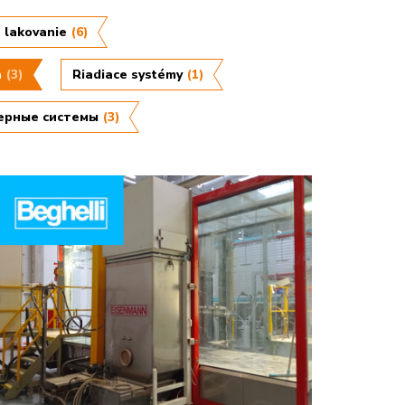
 lakovanie
(6)
a
(3)
Riadiace systémy
(1)
ерные системы
(3)