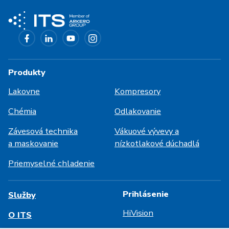
Produkty
Lakovne
Kompresory
Chémia
Odlakovanie
Závesová technika
Vákuové vývevy a
a maskovanie
nízkotlakové dúchadlá
Priemyselné chladenie
Prihlásenie
Služby
HiVision
O ITS