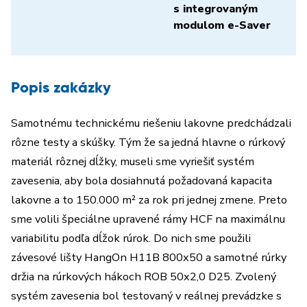
s integrovaným
modulom e-Saver
Popis zakázky
Samotnému technickému riešeniu lakovne predchádzali
rôzne testy a skúšky. Tým že sa jedná hlavne o rúrkový
materiál rôznej dĺžky, museli sme vyriešiť systém
zavesenia, aby bola dosiahnutá požadovaná kapacita
lakovne a to 150.000 m² za rok pri jednej zmene. Preto
sme volili špeciálne upravené rámy HCF na maximálnu
variabilitu podľa dĺžok rúrok. Do nich sme použili
závesové lišty HangOn H11B 800x50 a samotné rúrky
držia na rúrkových hákoch ROB 50x2,0 D25. Zvolený
systém zavesenia bol testovaný v reálnej prevádzke s