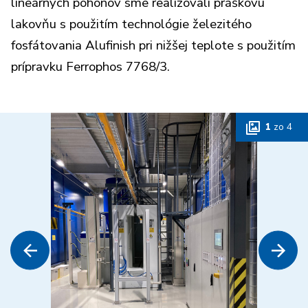
lineárnych pohonov sme realizovali práškovú
lakovňu s použitím technológie železitého
fosfátovania Alufinish pri nižšej teplote s použitím
prípravku Ferrophos 7768/3.
1
zo
4