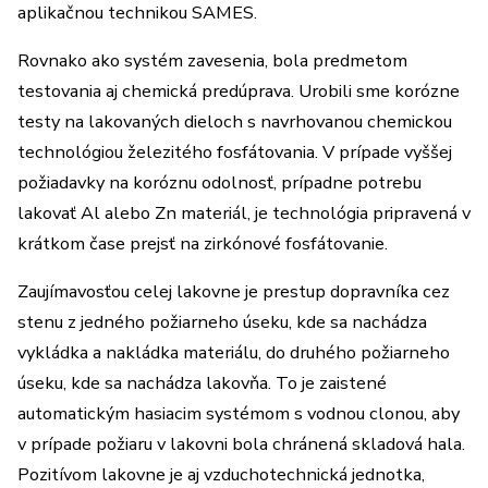
aplikačnou technikou SAMES.
Rovnako ako systém zavesenia, bola predmetom
testovania aj chemická predúprava. Urobili sme korózne
testy na lakovaných dieloch s navrhovanou chemickou
technológiou železitého fosfátovania. V prípade vyššej
požiadavky na koróznu odolnosť, prípadne potrebu
lakovať Al alebo Zn materiál, je technológia pripravená v
krátkom čase prejsť na zirkónové fosfátovanie.
Zaujímavosťou celej lakovne je prestup dopravníka cez
stenu z jedného požiarneho úseku, kde sa nachádza
vykládka a nakládka materiálu, do druhého požiarneho
úseku, kde sa nachádza lakovňa. To je zaistené
automatickým hasiacim systémom s vodnou clonou, aby
v prípade požiaru v lakovni bola chránená skladová hala.
Pozitívom lakovne je aj vzduchotechnická jednotka,