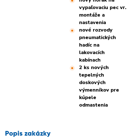
vypaľovaciu pec vr.
montáže a
nastavenia
nové rozvody
pneumatických
hadíc na
lakovacích
kabínach
2 ks nových
tepelných
doskových
výmenníkov pre
kúpele
odmastenia
Popis zakázky