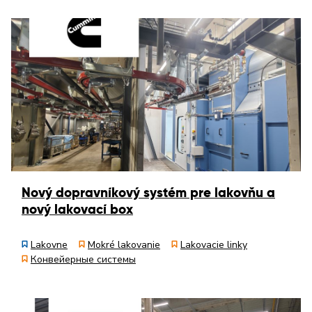
Nový dopravníkový systém pre lakovňu a
nový lakovací box
Lakovne
Mokré lakovanie
Lakovacie linky
Конвейерные системы