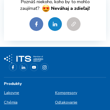
Poznáš niekoho, koho by to mohlo
zaujímať?
Neváhaj a zdieľaj!
Produkty
Lakovne
Kompresory
Chémia
Odlakovanie