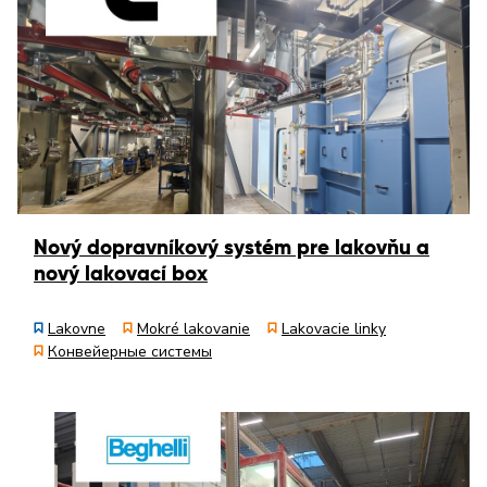
Nový dopravníkový systém pre lakovňu a
nový lakovací box
Lakovne
Mokré lakovanie
Lakovacie linky
Конвейерные системы