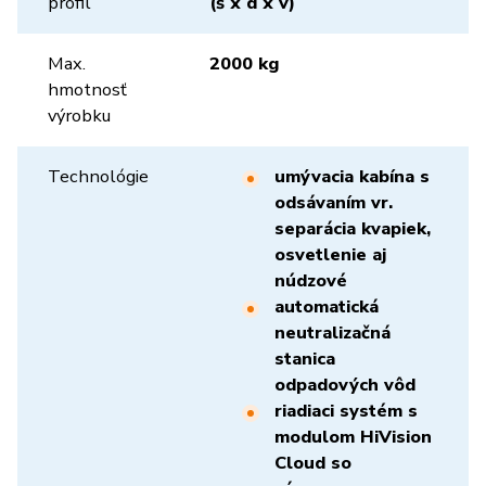
profil
(š x d x v)
Max.
2000 kg
hmotnosť
výrobku
Technológie
umývacia kabína s
odsávaním vr.
separácia kvapiek,
osvetlenie aj
núdzové
automatická
neutralizačná
stanica
odpadových vôd
riadiaci systém s
modulom HiVision
Cloud so