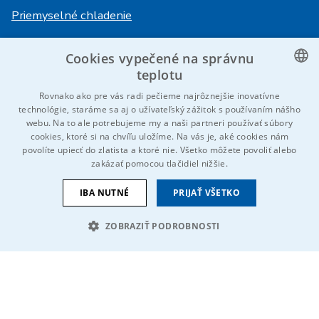
Priemyselné chladenie
Cookies vypečené na správnu
Prihlásenie
Služby
teplotu
HiVision
O ITS
CZECH
Rovnako ako pre vás radi pečieme najrôznejšie inovatívne
technológie, staráme sa aj o užívateľský zážitok s používaním nášho
Technické listy
Kariéra
ENGLISH
webu. Na to ale potrebujeme my a naši partneri používať súbory
cookies, ktoré si na chvíľu uložíme. Na vás je, aké cookies nám
Referencie
GERMAN
povolíte upiecť do zlatista a ktoré nie. Všetko môžete povoliť alebo
zakázať pomocou tlačidiel nižšie.
RUSSIAN
Kontaktujte nás
SLOVAK
IBA NUTNÉ
PRIJAŤ VŠETKO
ZOBRAZIŤ PODROBNOSTI
© 2026 IDEAL-Trade Service, spol. s r.o.
VOP
Ochrana osobných údajov
Cookies
Oznámenie EU
NEVYHNUTNE POTREBNÉ
VÝKONNOSŤ
Sme súčasťou skupiny
CIELENIE
FUNKCIE
NEKLASIFIKOVANÉ