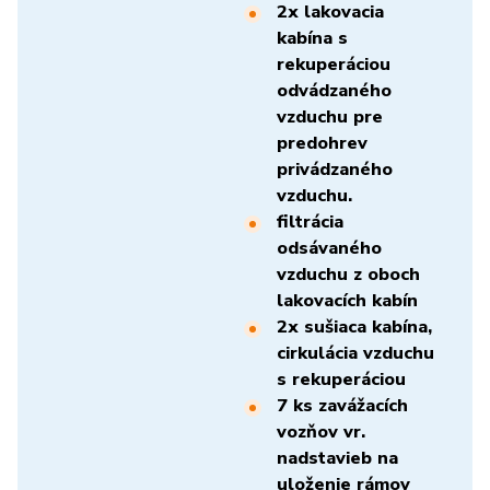
2x lakovacia
kabína s
rekuperáciou
odvádzaného
vzduchu pre
predohrev
privádzaného
vzduchu.
filtrácia
odsávaného
vzduchu z oboch
lakovacích kabín
2x sušiaca kabína,
cirkulácia vzduchu
s rekuperáciou
7 ks zavážacích
vozňov vr.
nadstavieb na
uloženie rámov