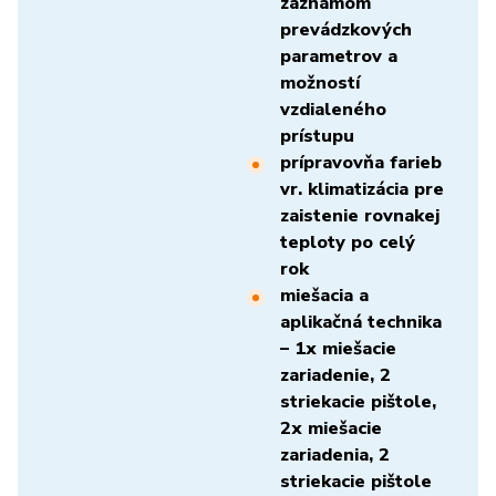
záznamom
prevádzkových
parametrov a
možností
vzdialeného
prístupu
prípravovňa farieb
vr. klimatizácia pre
zaistenie rovnakej
teploty po celý
rok
miešacia a
aplikačná technika
– 1x miešacie
zariadenie, 2
striekacie pištole,
2x miešacie
zariadenia, 2
striekacie pištole