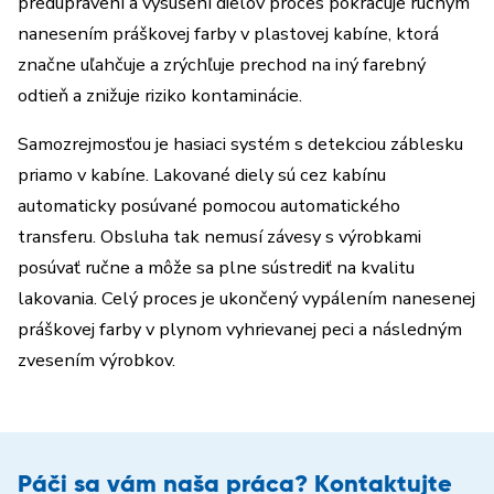
predupravení a vysušení dielov proces pokračuje ručným
nanesením práškovej farby v plastovej kabíne, ktorá
značne uľahčuje a zrýchľuje prechod na iný farebný
odtieň a znižuje riziko kontaminácie.
Samozrejmosťou je hasiaci systém s detekciou záblesku
priamo v kabíne. Lakované diely sú cez kabínu
automaticky posúvané pomocou automatického
transferu. Obsluha tak nemusí závesy s výrobkami
posúvať ručne a môže sa plne sústrediť na kvalitu
lakovania. Celý proces je ukončený vypálením nanesenej
práškovej farby v plynom vyhrievanej peci a následným
zvesením výrobkov.
Páči sa vám naša práca? Kontaktujte