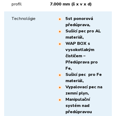
profil
7.000 mm (š x v x d)
Technológie
5st ponorová
předúprava,
Sušící pec pro AL
materiál,
WAP BOX s
vysokotlakým
čističem –
Předúprava pro
Fe,
Sušicí pec pro Fe
materiál,
Vypalovací pec na
zemní plyn,
Manipulační
systém nad
předúpravou