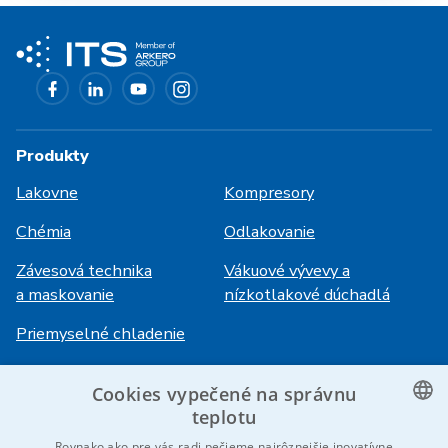
Produkty
Lakovne
Kompresory
Chémia
Odlakovanie
Závesová technika
Vákuové vývevy a
a maskovanie
nízkotlakové dúchadlá
Priemyselné chladenie
Cookies vypečené na správnu
Prihlásenie
Služby
teplotu
HiVision
O ITS
CZECH
Rovnako ako pre vás radi pečieme najrôznejšie inovatívne