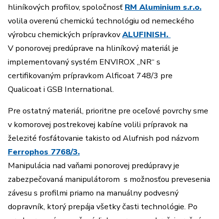
hliníkových profilov, spoločnosť
RM Aluminium s.r.o.
volila overenú chemickú technológiu od nemeckého
výrobcu chemických prípravkov
ALUFINISH.
V ponorovej predúprave na hliníkový materiál je
implementovaný systém ENVIROX „NR“ s
certifikovaným prípravkom Alficoat 748/3 pre
Qualicoat i GSB International.
Pre ostatný materiál, prioritne pre oceľové povrchy sme
v komorovej postrekovej kabíne volili prípravok na
železité fosfátovanie takisto od Alufnish pod názvom
Ferrophos 7768/3.
Manipulácia nad vaňami ponorovej predúpravy je
zabezpečovaná manipulátorom s možnosťou prevesenia
závesu s profilmi priamo na manuálny podvesný
dopravník, ktorý prepája všetky časti technológie. Po