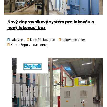
Nový dopravníkový systém pre lakovňu a
nový lakovací box
Lakovne
Mokré lakovanie
Lakovacie linky
Конвейерные системы