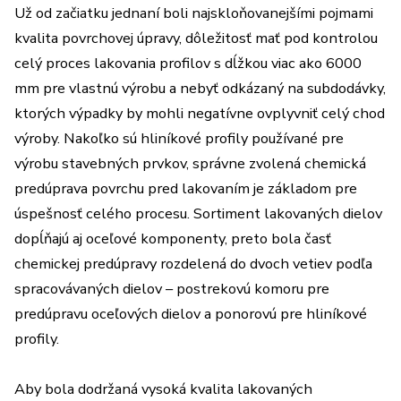
Už od začiatku jednaní boli najskloňovanejšími pojmami
kvalita povrchovej úpravy, dôležitosť mať pod kontrolou
celý proces lakovania profilov s dĺžkou viac ako 6000
mm pre vlastnú výrobu a nebyť odkázaný na subdodávky,
ktorých výpadky by mohli negatívne ovplyvniť celý chod
výroby. Nakoľko sú hliníkové profily používané pre
výrobu stavebných prvkov, správne zvolená chemická
predúprava povrchu pred lakovaním je základom pre
úspešnosť celého procesu. Sortiment lakovaných dielov
dopĺňajú aj oceľové komponenty, preto bola časť
chemickej predúpravy rozdelená do dvoch vetiev podľa
spracovávaných dielov – postrekovú komoru pre
predúpravu oceľových dielov a ponorovú pre hliníkové
profily.
Aby bola dodržaná vysoká kvalita lakovaných