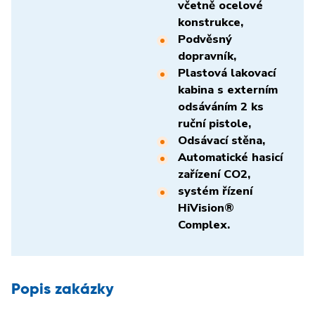
včetně ocelové
konstrukce,
Podvěsný
dopravník,
Plastová lakovací
kabina s externím
odsáváním 2 ks
ruční pistole,
Odsávací stěna,
Automatické hasicí
zařízení CO2,
systém řízení
HiVision®
Complex.
Popis zakázky