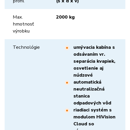
profil
(š x d x v)
Max.
2000 kg
hmotnosť
výrobku
Technológie
umývacia kabína s
odsávaním vr.
separácia kvapiek,
osvetlenie aj
núdzové
automatická
neutralizačná
stanica
odpadových vôd
riadiaci systém s
modulom HiVision
Cloud so