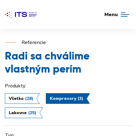
Menu
Referencie
Radi sa chválime
vlastným perím
Produkty:
Všetko
(28)
Kompresory
(3)
Lakovne
(25)
Typ: