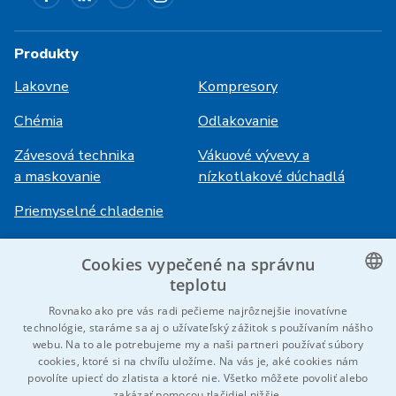
Produkty
Lakovne
Kompresory
Chémia
Odlakovanie
Závesová technika
Vákuové vývevy a
a maskovanie
nízkotlakové dúchadlá
Priemyselné chladenie
Cookies vypečené na správnu
Prihlásenie
Služby
teplotu
HiVision
O ITS
CZECH
Rovnako ako pre vás radi pečieme najrôznejšie inovatívne
technológie, staráme sa aj o užívateľský zážitok s používaním nášho
Technické listy
Kariéra
ENGLISH
webu. Na to ale potrebujeme my a naši partneri používať súbory
cookies, ktoré si na chvíľu uložíme. Na vás je, aké cookies nám
Referencie
GERMAN
povolíte upiecť do zlatista a ktoré nie. Všetko môžete povoliť alebo
zakázať pomocou tlačidiel nižšie.