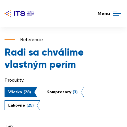
Menu
Referencie
Radi sa chválime
vlastným perím
Produkty:
Všetko
(28)
Kompresory
(3)
Lakovne
(25)
Typ: