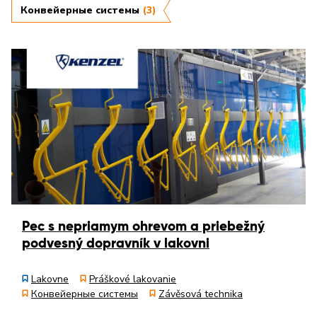
Конвейерные системы
(3)
Pec s nepriamym ohrevom a priebežný
podvesný dopravník v lakovni
Lakovne
Práškové lakovanie
Конвейерные системы
Závěsová technika