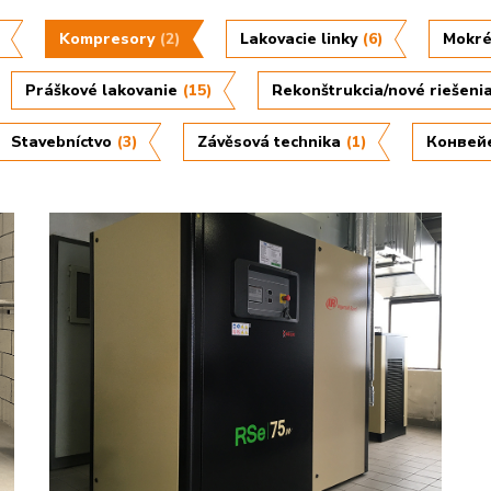
Kompresory
(2)
Lakovacie linky
(6)
Mokré
Práškové lakovanie
(15)
Rekonštrukcia/nové riešeni
Stavebníctvo
(3)
Závěsová technika
(1)
Конвей