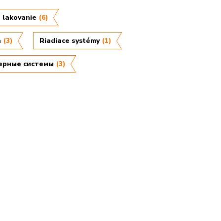
 lakovanie
(6)
a
(3)
Riadiace systémy
(1)
ерные системы
(3)