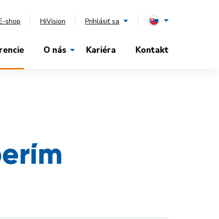
E-shop
HiVision
Prihlásiť sa
rencie
O nás
Kariéra
Kontakt
perím