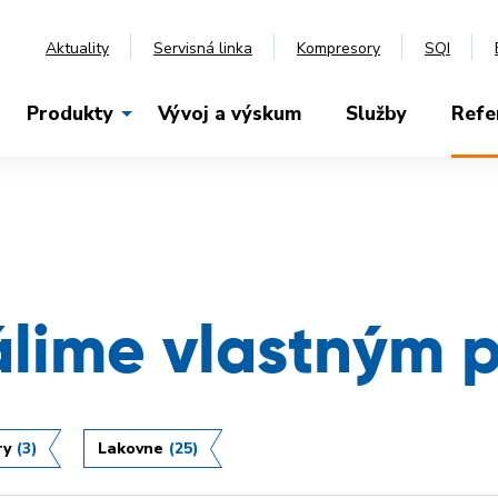
Aktuality
Servisná linka
Kompresory
SQI
Produkty
Vývoj a výskum
Služby
Refe
álime vlastným 
ry
(3)
Lakovne
(25)