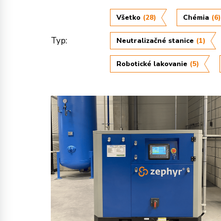
Všetko
(28)
Chémia
(6)
Typ:
Neutralizačné stanice
(1)
Robotické lakovanie
(5)